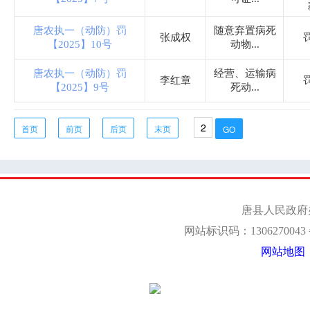
迷城乡
唐农执一（动防）罚
随意弃置病死
张成权
【2025】10号
动物...
南店头乡
唐农执一（动防）罚
经营、运输病
李红章
【2025】9号
死动...
齐家佐镇
首页
前页
后页
末页
石门乡
仁厚镇
王京镇
羊角乡
都亭乡