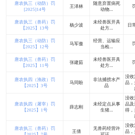
司法局
唐农执三（动防）罚
随意弃置病死
王泽林
[2025]14号
动物...
水利局
唐农执三（兽药）罚
未经兽医开具
杨少波
日
【2025】13号
处方...
市场监督管理局
唐农执三（动防）罚
经营、运输应
马军傲
【2025】12号
当检...
商务局
唐农执三（兽药）罚
未经兽医开具
张建茹
【2025】11号
处方...
农业农村局
没收
唐农执四（渔政）罚
非法捕捞水产
马同盼
品，
【2025】3号
品
民政局
没收
唐农执四（屠宰）罚
未经定点从事
品及
消防救援大队
薛志刚
【2025】1号
生猪...
得，
罗庄镇
没收
唐农执三（兽药）罚
无兽药经营许
王倩
品，
【2025】7号
可证...