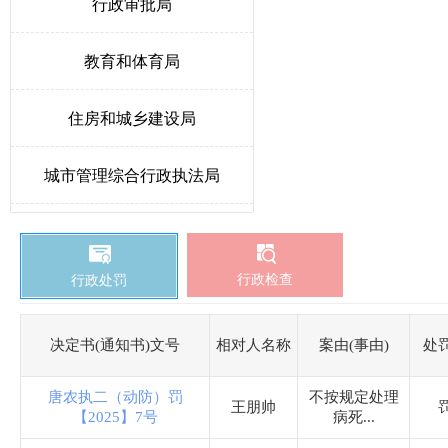
行政审批局
教育和体育局
住房和城乡建设局
城市管理综合行政执法局
人力资源和社会保障局
行政检查
行政处罚
生态环境局唐县分局
卫生健康局
决定书(通知书)文号
相对人名称
案由(事由)
处
唐农执二（动防）罚
不按规定处理
统计局
王朋帅
【2025】7号
病死...