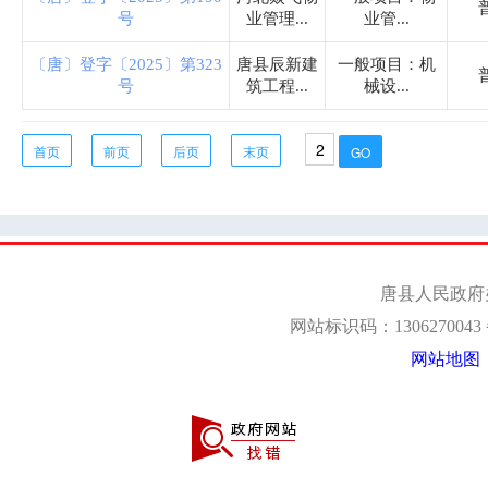
迷城乡
号
业管理...
业管...
〔唐〕登字〔2025〕第323
唐县辰新建
一般项目：机
南店头乡
号
筑工程...
械设...
齐家佐镇
首页
前页
后页
末页
石门乡
仁厚镇
王京镇
羊角乡
都亭乡