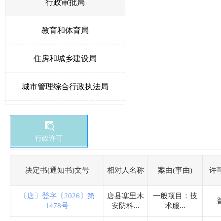
行政审批局
教育和体育局
住房和城乡建设局
城市管理综合行政执法局
人力资源和社会保障局
行政许可
生态环境局唐县分局
卫生健康局
决定书(通知书)文号
相对人名称
案由(事由)
许
〔唐〕登字〔2026〕第
唐县塞里木
一般项目：技
统计局
1478号
安防科...
术服...