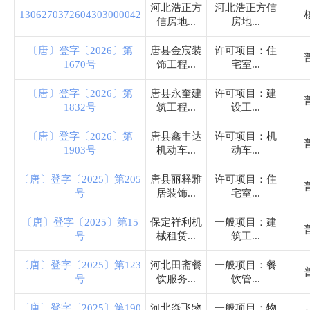
司法局
河北浩正方
河北浩正方信
1306270372604303000042
信房地...
房地...
水利局
〔唐〕登字〔2026〕第
唐县金宸装
许可项目：住
1670号
饰工程...
宅室...
市场监督管理局
〔唐〕登字〔2026〕第
唐县永奎建
许可项目：建
1832号
筑工程...
设工...
商务局
〔唐〕登字〔2026〕第
唐县鑫丰达
许可项目：机
1903号
机动车...
动车...
农业农村局
〔唐〕登字〔2025〕第205
唐县丽释雅
许可项目：住
号
居装饰...
宅室...
民政局
〔唐〕登字〔2025〕第15
保定祥利机
一般项目：建
号
械租赁...
筑工...
消防救援大队
〔唐〕登字〔2025〕第123
河北田斋餐
一般项目：餐
号
饮服务...
饮管...
罗庄镇
〔唐〕登字〔2025〕第190
河北焱飞物
一般项目：物