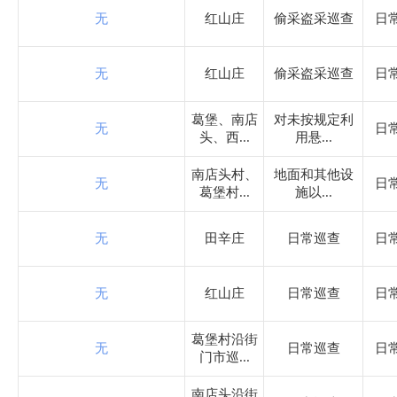
司法局
无
红山庄
偷采盗采巡查
日
水利局
无
红山庄
偷采盗采巡查
日
市场监督管理局
葛堡、南店
对未按规定利
无
日
头、西...
用悬...
商务局
南店头村、
地面和其他设
无
日
葛堡村...
施以...
农业农村局
无
田辛庄
日常巡查
日
民政局
无
红山庄
日常巡查
日
消防救援大队
葛堡村沿街
无
日常巡查
日
门市巡...
罗庄镇
南店头沿街