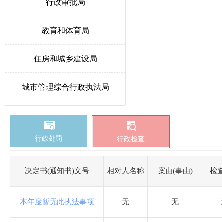
行政审批局
教育和体育局
住房和城乡建设局
城市管理综合行政执法局
人力资源和社会保障局
行政处罚
行政检查
生态环境局唐县分局
卫生健康局
决定书(通知书)文号
相对人名称
案由(事由)
检
统计局
本年度暂无此执法事项
无
无