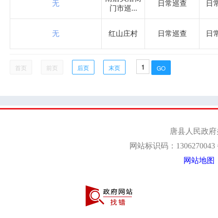
无
日常巡查
日
迷城乡
门市巡...
无
红山庄村
日常巡查
日
南店头乡
齐家佐镇
首页
前页
后页
末页
石门乡
仁厚镇
王京镇
羊角乡
都亭乡