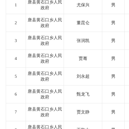
司法局
唐县黄石口乡人民
1
尤保兴
男
政府
水利局
唐县黄石口乡人民
2
董昆仑
男
政府
市场监督管理局
唐县黄石口乡人民
3
张润凯
男
政府
商务局
唐县黄石口乡人民
4
贾骞
男
政府
农业农村局
唐县黄石口乡人民
5
刘永超
男
政府
民政局
唐县黄石口乡人民
6
甄龙飞
男
政府
消防救援大队
唐县黄石口乡人民
7
贾文静
男
政府
罗庄镇
唐县黄石口乡人民