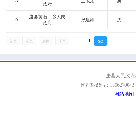
8
王敬太
男
迷城乡
政府
唐县黄石口乡人民
9
张建刚
男
南店头乡
政府
齐家佐镇
首页
前页
后页
末页
石门乡
仁厚镇
王京镇
羊角乡
都亭乡