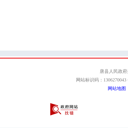
迷城乡
南店头乡
齐家佐镇
石门乡
仁厚镇
王京镇
羊角乡
都亭乡