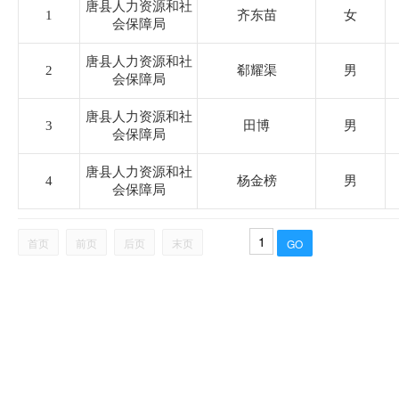
司法局
唐县人力资源和社
1
齐东苗
女
会保障局
水利局
唐县人力资源和社
2
郗耀渠
男
会保障局
市场监督管理局
唐县人力资源和社
3
田博
男
会保障局
商务局
唐县人力资源和社
4
杨金榜
男
会保障局
农业农村局
首页
前页
后页
末页
民政局
消防救援大队
罗庄镇