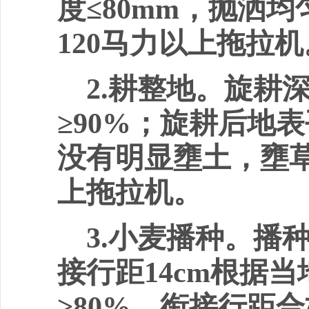
度
≤80mm
，抛洒均
120
马力以上拖拉机
2.
耕整地。旋耕
≥90%
；旋耕后地表
没有明显壅土，壅
上拖拉机。
3.
小麦播种。播
接行距
14cm
根据当
≥80%
，衔接行距合