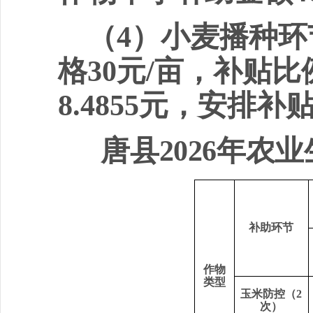
（
4
）小麦播种环
格
30
元
/
亩，补贴比
8.4855
元，安排补
唐县
2026
年农业
补助环节
作物
类型
玉米防控（
2
次）