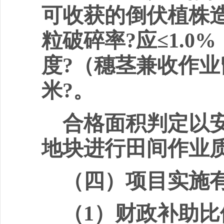
可收获的倒伏植株
粒破碎率
?
应
≤1.0%
度
?
（穗茎兼收作业
米
?
。
合格面积判定以
地块进行田间作业
（四）项目实施
（
1
）财政补助比