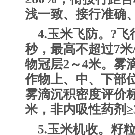
浅一致、接行准确
4.
玉米飞防。
?
飞
秒，最高不超过
7
米
物冠层
2
～
4
米。雾
作物上、中、下部
雾滴沉积密度评价
米，非内吸性药剂
≥
5.
玉米机收。籽