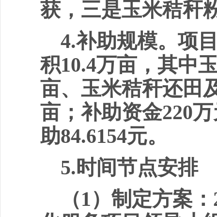
获
，
三是玉米秸秆
4.
补助规模。项
积
10.4
万亩，其中
亩、玉米秸秆还田
亩；补助资金
220
万
助
84.6154
元。
5
.
时间节点安排
（
1
）制定方案：