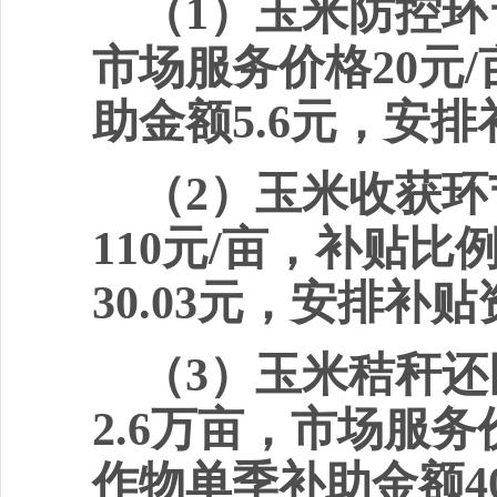
（
1
）玉米防控环
市场服务价格
20
元
/
助金额
5.
6
元，安排
（
2
）玉米收获环
110
元
/
亩，补贴比
3
0.03
元
，
安排补贴
（
3
）玉米秸秆还
2.6
万亩，市场服务
作物单季补助金额
4