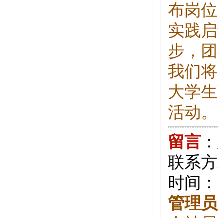
布岗位
实践启
步，团
我们将
大学生
活动。（
留言
：
联系方
时间：20
管理员