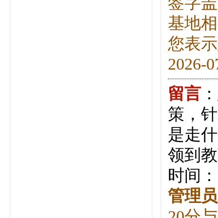
签字盖
基地相
您表示
2026-0
留言
：
策，针
是走什
领到教
时间：20
管理员
20分