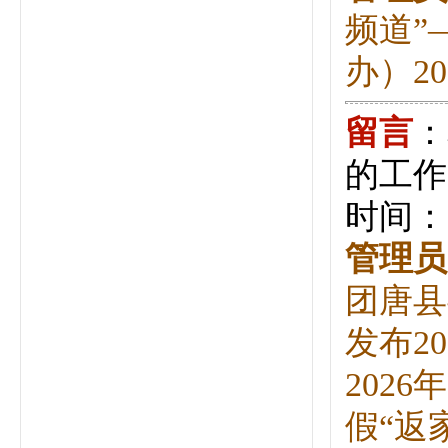
频道”
办）202
留言
：
的工作
时间：20
管理员
团唐县
发布2
202
假“返