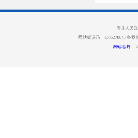
新。
（四）政
好信息发布
唐县人民政
信公众号做
网站标识码：1306270043 备
度，营造良
网站地图
地址
（五）
问题及时整
时提醒和纠
的开展。
二、主
信