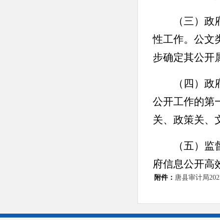
（三）政
性工作。公文
步确定其公开
（四）政
公开工作的第
关、政策关、
（五）监
府信息公开高
附件：
唐县审计局20
监督检查，发
二、
主动