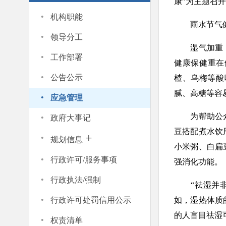
康”为主题召
·
机构职能
雨水节气健
·
领导分工
湿气加重，容
·
工作部署
健康保健重在
·
公告公示
楂、乌梅等酸
·
腻、高糖等容
应急管理
·
为帮助公众更
政府大事记
豆搭配煮水饮
·
+
规划信息
小米粥、白扁
·
行政许可/服务事项
强消化功能。
·
行政执法/强制
“祛湿并非人
·
行政许可处罚信用公示
如，湿热体质
·
的人盲目祛湿
权责清单