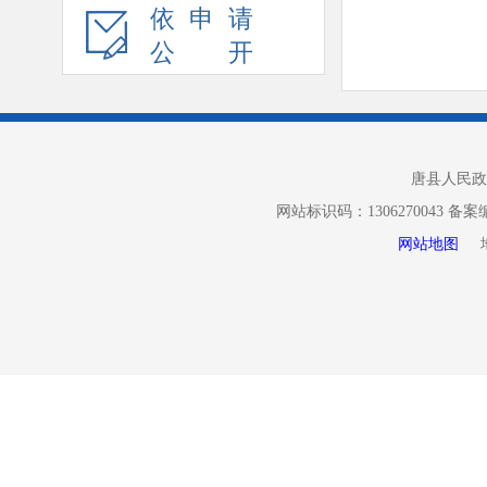
依申请
流感等呼吸
公开
近期，有媒体
员彭质斌表示
性呼吸道传染
唐县人民政
差异，第6周
网站标识码：1306270043 备
彭质斌表示，
网站地图
地址
人群仍然可以
在学校等人
通。此外，要