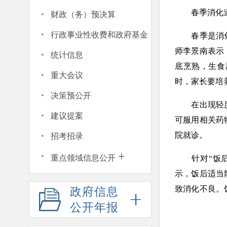
·
春季消化道
财政（务）预决算
·
行政事业性收费和政府基金
春季是消化道
·
师李景南表示
统计信息
底烹熟，生食
·
重大会议
时，家长要培
·
决策预公开
在出现轻度恶
·
建议提案
可服用相关药
·
院就诊。
招考招录
·
+
重点领域信息公开
针对“饭后百
示，饭后适当
致消化不良。
政府信息
对于不需要肠
公开年报
面大量水的机