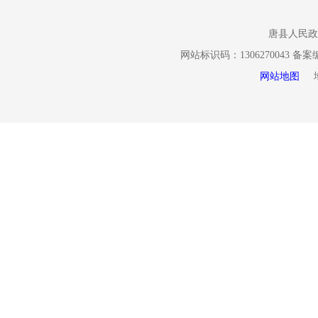
（二）
唐县人民政
申请人申请获
网站标识码：1306270043 备
开申请表》(
网站地图
地址
请表》复制有
证明材料。
申请方
1.通过信函
息公开申请
2.通过电子邮箱
注意事项
1.申请人提