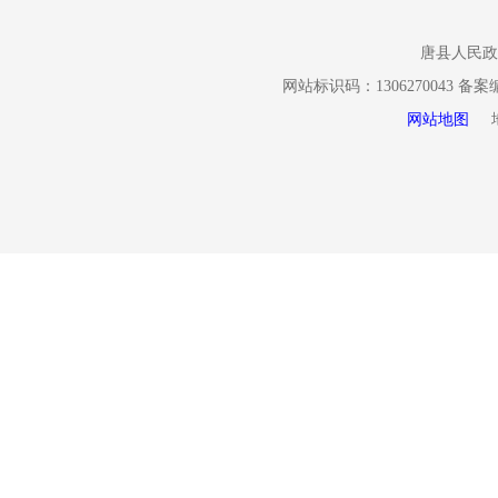
息公开申请
2.通过电子邮箱
唐县人民政
网站标识码：1306270043 备
注意事项
网站地图
地址
1.申请人提
2.申请人对
便于查询的其
3.申请人委
（三）申请
行政机关收到
在受理之日起
1.所申请公
2.所申请公
信息的方式、