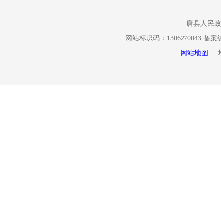
公民、法
唐县人民政
请人的政府信
网站标识码：1306270043 备
政府信息的名
网站地图
地址
信息的形式要
访、投诉、举
掌握该信息的
工、统计、研
（一）申
申请人申
府信息公开申
方网站“政务
效身份证件；
照。申请人委
托人身份证件