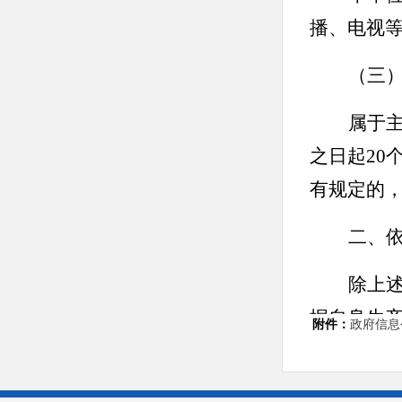
播、电视
（三
属于
之日起
20
有规定的
二、
除上
据自身生
附件：
政府信息公
息。
（一