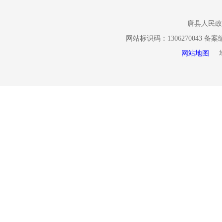
唐县
唐县人民政
网站标识码：1306270043 备
办公
网站地图
地址
邮政
联系
传
受理
（二
公民