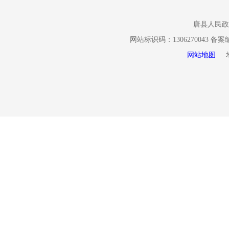
（二）
唐县人民政
申请人申请获
网站标识码：1306270043 备
开申请表》(
网站地图
地址
请表》复制有
证明材料。
申请方
1.通过信函
息公开申请
2.通过电子邮
注意事项
1.申请人提