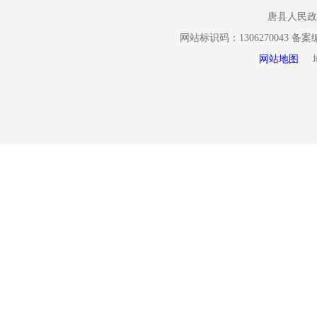
唐县人民政
网站标识码：1306270043 备
规章
网站地图
地址
规范性文件
行政许可
其他对外管
行政处罚