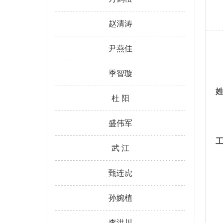
赵清涛
尹燕佳
季智璇
杜 阳
盛伟军
武 江
甄连虎
孙婉植
李洪川