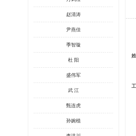
赵清涛
尹燕佳
季智璇
杜 阳
盛伟军
武 江
甄连虎
孙婉植
李洪川